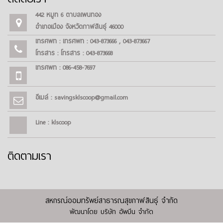
442 หมู่ที่ 6 ตำบลโพนทอง
อำเภอเมือง จังหวัดกาฬสินธุ์ 46000
โทรศัพท์ : โทรศัพท์ : 043-873666 , 043-873667
โทรสาร : โทรสาร : 043-873668
โทรศัพท์ : 086-458-7697
อีเมล์ : savingsklscoop@gmail.com
Line : klscoop
ติดตามเรา
สหกรณ์ออมทรัพย์สาธารณสุขกาฬสินธุ์ จำกัด
พัฒนาโดย
บริษัท อัพบีน จำกัด