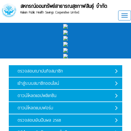
สหกรณ์ออมทรัพย์สาธารณสุขกาฬสินธุ์ จำกัด
Kalasin Public Health Savings Cooperative Limted.
Tog
ตรวจสอบฌาปนกิจสมาชิก
เข้าสู่ระบบสมาชิกออนไลน์
ดาวน์โหลดแอปพลิเคชัน
ดาวน์โหลดแบบฟอร์ม
ตรวจสอบเงินปันผล 2568