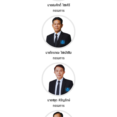
นายสมศักดิ์ ไชยคีรี
กรรมการ
นายไกรทอง ไชยมัชชิม
กรรมการ
นายชยุต หิรัญรักษ์
กรรมการ